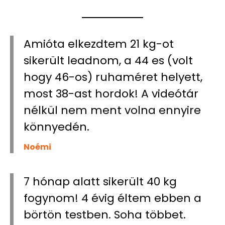
Elégedettség a tagok értékelése alapján
Amióta elkezdtem 21 kg-ot
sikerült leadnom, a 44 es (volt
hogy 46-os) ruhaméret helyett,
most 38-ast hordok! A videótár
nélkül nem ment volna ennyire
könnyedén.
Noémi
7 hónap alatt sikerült 40 kg
fogynom! 4 évig éltem ebben a