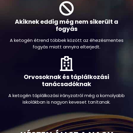
az eredmények pedig önmagukért beszélnek.
Akiknek eddig még nem sikerült a
fogyás
A ketogén étrend többek között az éhezésmentes
fogyás miatt annyira elterjedt.
Orvosoknak és táplálkozási
tanácsadóknak
A ketogén táplálkozási irányzatról még a komolyabb
iskolákban is nagyon keveset tanítanak.