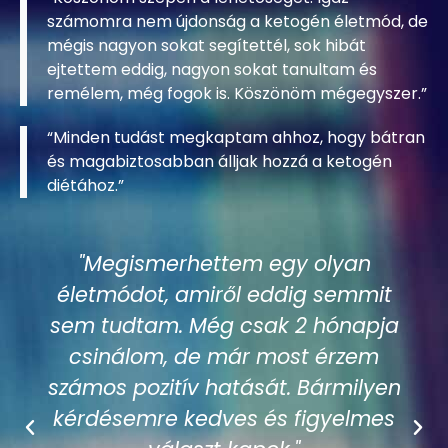
“Köszönöm szépen a lehetőséget. Igaz
számomra nem újdonság a ketogén életmód, de
mégis nagyon sokat segítettél, sok hibát
ejtettem eddig, nagyon sokat tanultam és
remélem, még fogok is. Köszönöm mégegyszer.”
“Minden tudást megkaptam ahhoz, hogy bátran
és magabiztosabban álljak hozzá a ketogén
diétához.”
"Megismerhettem egy olyan
életmódot, amiről eddig semmit
sem tudtam. Még csak 2 hónapja
csinálom, de már most érzem
számos pozitív hatását. Bármilyen