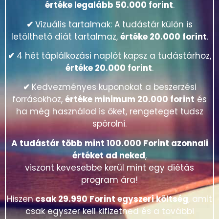
✔
Több órányi videóanyagot Rácz Andrással,
értéke legalább 50.000 forint
.
✔
Vizuális tartalmak: A tudástár külön is
letölthető diát tartalmaz,
értéke 20.000 forint
.
✔
4 hét táplálkozási naplót kapsz a tudástárhoz,
értéke 20.000 forint
.
✔
Kedvezményes kuponokat a beszerzési
forrásokhoz,
értéke minimum 20.000 forint
és
ha még használod is őket, rengeteget tudsz
spórolni.
A tudástár több mint 100.000 Forint azonnali
értéket ad neked
,
viszont kevesebbe kerül mint egy diétás
program ára!