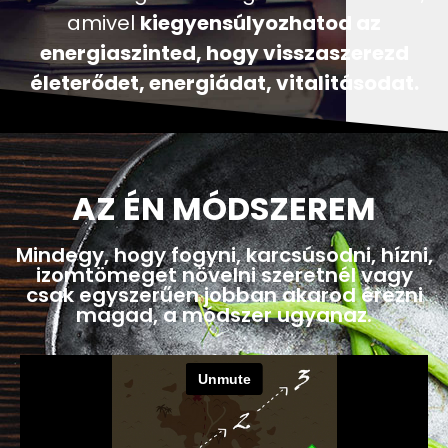
Ismerd meg azt a megoldás-rendszert,
amivel
kiegyensúlyozhatod az
energiaszinted, hogy visszaszerezd
életerődet, energiádat, vitalitásodat.
AZ ÉN MÓDSZEREM
Mindegy, hogy fogyni, karcsúsodni, hízni,
izomtömeget növelni szeretnél vagy
csak egyszerűen jobban akarod érezni
magad, a módszer ugyanaz.