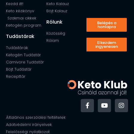
Kezdd itt!
Kézikönyvek
Kezdd itt!
Keto Kalauz
Keto kézikönyv
Böjt Kalauz
Szakmai cikkek
Rólunk
Belépés a
Ketogén program
honlapra
Közösség
Tudástárak
Rólam
Elkezdem
ingyenesen
Tudástárak
Ketogén Tudástár
Carnivore Tudástár
Böjt Tudástár
Recepttár
Általános szerződési feltételek