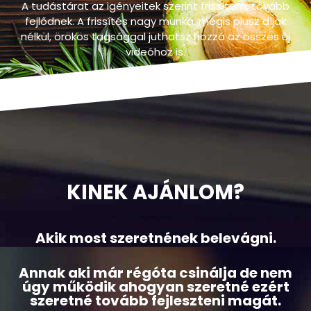
Folyamatos fejlődés, örökös tagság.
A tudástárat az igényeitek szerint frissítem, tovább
fejlődnek. A frissítés nagy munka, mégis plusz díjak
nélkül, örökös tagsággal juthatsz hozzá az összes új
videóhoz is.
KINEK AJÁNLOM?
Akik most szeretnének belevágni.
Annak aki már régóta csinálja de nem