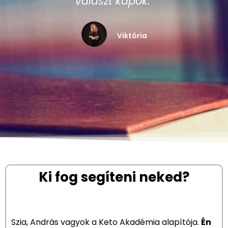
kérdésemre kedves és figyelmes
választ kapok."
Viktória
Ki fog segíteni neked?