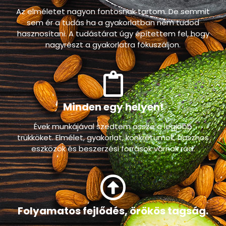
Gyakorlat, gyakorlat és gyakorlat.
Az elméletet nagyon fontosnak tartom. De semmit
sem ér a tudás ha a gyakorlatban nem tudod
hasznosítani. A tudástárat úgy építettem fel, hogy
nagyrészt a gyakorlatra fókuszáljon.
Minden egy helyen!
Évek munkájával szedtem össze a legjobb
trükköket. Elmélet, gyakorlat, konkrétumok, hasznos
eszközök és beszerzési források várnak rád.