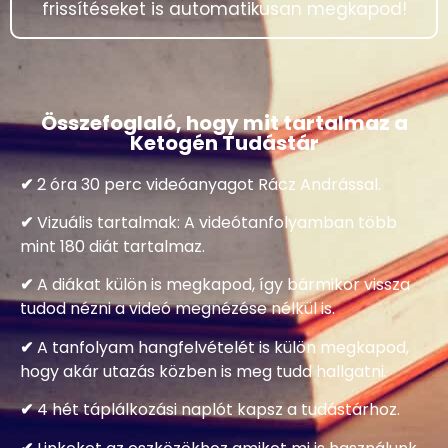
Hiszen
csak 29.990 Forint egyszeri költség
, amit
csak egyszer kell kifizetned és a további
frissítéseket is automatikusan megkapod!
Összefoglaló, hogy mit tartalmaz a
Ketogén Tudástár
✔
2 óra 30 perc videóanyagot Rácz Andrással.
✔
Vizuális tartalmak: A videótanfolyamban több
mint 180 diát tartalmaz.
✔
A diákat külön is megkapod, így bármikor vissza
tudod nézni a videó megnézése nélkül is.
✔
A tanfolyam hangfelvételét is külön megkapod,
hogy akár utazás közben is meg tudd hallgatni.