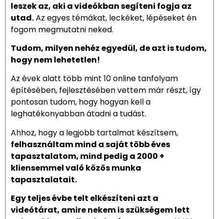
Szia, András vagyok a Keto Akadémia alapítója.
Én
leszek az, aki a videókban segíteni fogja az
utad.
Az egyes témákat, leckéket, lépéseket én
fogom megmutatni neked.
Tudom, milyen nehéz egyedül, de azt is tudom,
hogy nem lehetetlen!
Az évek alatt több mint 10 online tanfolyam
építésében, fejlesztésében vettem már részt, így
pontosan tudom, hogy hogyan kell a
leghatékonyabban átadni a tudást.
Ahhoz, hogy a legjobb tartalmat készítsem,
felhasználtam mind a saját több éves
tapasztalatom, mind pedig a 2000 +
kliensemmel való közös munka
tapasztalatait.