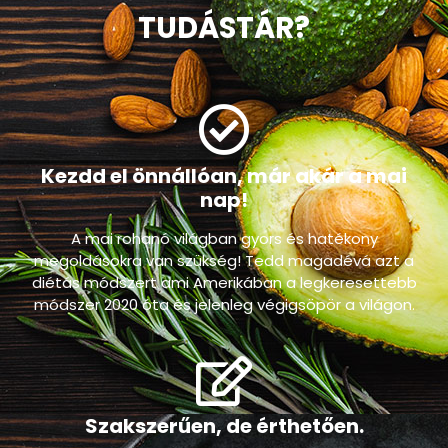
MIBEN SEGÍT NEKED A
TUDÁSTÁR?
Kezdd el önnállóan, már akár a mai
nap!
A mai rohanó világban gyors és hatékony
megoldásokra van szükség! Tedd magadévá azt a
diétás módszert ami Amerikában a legkeresettebb
módszer 2020 óta és jelenleg végigsöpör a világon.