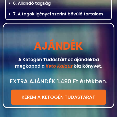
5. Csatlakozhatsz a zárt közösségünkbe
6. Állandó tagság
7. A tagok igényei szerint bővülő tartalom
AJÁNDÉK
A Ketogén Tudástárhoz ajándékba
megkapod a
Keto Kalauz
kézikönyvet.
EXTRA AJÁNDÉK 1.490 Ft értékben.
KÉREM A KETOGÉN TUDÁSTÁRAT