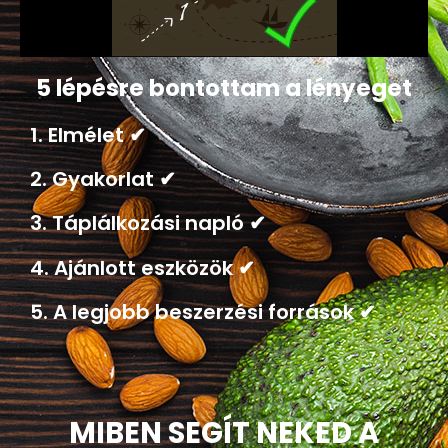
5 lépésre bontottam a lényeget
1. Elmélet
✔
2. Gyakorlat
✔
3. Táplálkozási napló
✔
4. Ajánlott eszközök
✔
5. A legjobb beszerzési források
✔