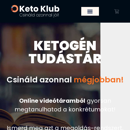
KETOGÉN
TUDÁSTÁR
Csináld azonnal
hatékonyabban!
Online videótáramból
gyorsan
megtanulhatod a konkrétumokat!