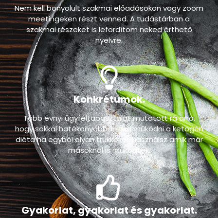
Szakszerűen, de érthetően.
Nem kell bonyolult szakmai előadásokon vagy zoom
meetingeken részt venned. A tudástárban a
szakmai részeket is lefordítom neked érthető
nyelvre.
Konkrétumok.
Több évnyi ügyféltapasztalat mutatott rá arra,
hogy sokkal hatékonyabban tud működni a ketogén
diéta ha egyből olyan trükköket használsz amik már
másoknál is működtek.