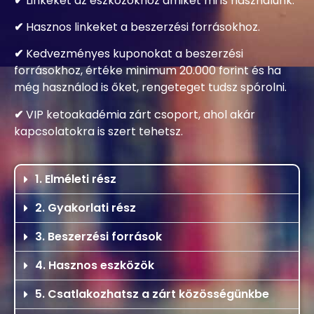
✔
4 hét táplálkozási naplót kapsz a tudástárhoz.
✔
Linkeket az eszközökhoz amiket mi is használunk.
✔
Hasznos linkeket a beszerzési forrásokhoz.
✔
Kedvezményes kuponokat a beszerzési
forrásokhoz, értéke minimum 20.000 forint és ha
még használod is őket, rengeteget tudsz spórolni.
✔
VIP ketoakadémia zárt csoport, ahol akár
kapcsolatokra is szert tehetsz.
1. Elméleti rész
2. Gyakorlati rész
3. Beszerzési források
4. Hasznos eszközök