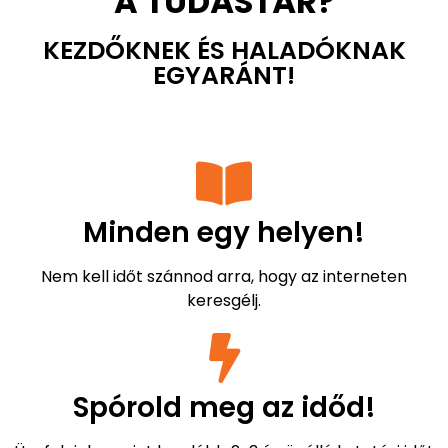
MIÉRT ENNYIRE HATÉKONY
A TUDÁSTÁR?
KEZDŐKNEK ÉS HALADÓKNAK
EGYARÁNT!
Minden egy helyen!
Nem kell időt szánnod arra, hogy az interneten
keresgélj.