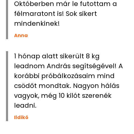
börtön testben. Soha többet.
Októberben már le futottam a
félmaratont is! Sok sikert
mindenkinek!
Anna
1 hónap alatt sikerült 8 kg
leadnom András segítségével! A
korábbi próbálkozásaim mind
csödőt mondtak. Nagyon hálás
vagyok, még 10 kilót szerenék
leadni.
Ildikó