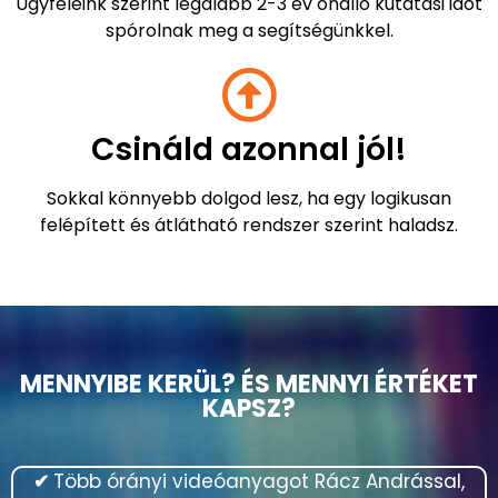
Spórold meg az időd!
Ügyfeleink szerint legalább 2-3 év önálló kutatási időt
spórolnak meg a segítségünkkel.
Csináld azonnal jól!
Sokkal könnyebb dolgod lesz, ha egy logikusan
felépített és átlátható rendszer szerint haladsz.
MENNYIBE KERÜL? ÉS MENNYI ÉRTÉKET
KAPSZ?