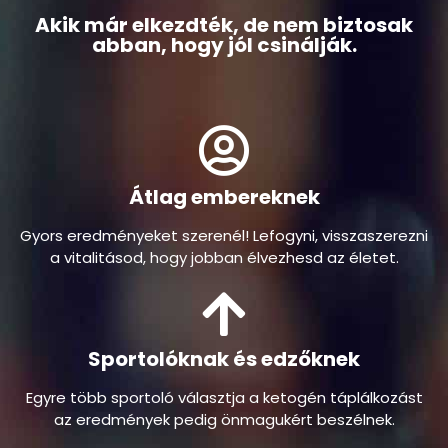
úgy működik ahogyan szeretné ezért
szeretné tovább fejleszteni magát.
Akik már elkezdték, de nem biztosak
abban, hogy jól csinálják.
Átlag embereknek
Gyors eredményeket szerenél! Lefogyni, visszaszerezni
a vitalitásod, hogy jobban élvezhesd az életet.
Sportolóknak és edzőknek
Egyre több sportoló választja a ketogén táplálkozást