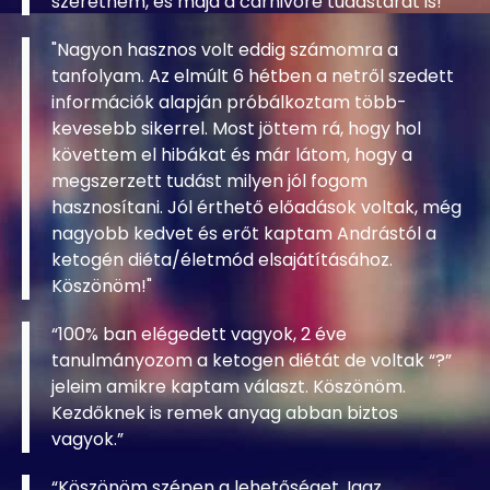
ahogy lesz lehetőségem, a recept tárat is
szeretném, es majd a carnivore tudástárat is!
"Nagyon hasznos volt eddig számomra a
tanfolyam. Az elmúlt 6 hétben a netről szedett
információk alapján próbálkoztam több-
kevesebb sikerrel. Most jöttem rá, hogy hol
követtem el hibákat és már látom, hogy a
megszerzett tudást milyen jól fogom
hasznosítani. Jól érthető előadások voltak, még
nagyobb kedvet és erőt kaptam Andrástól a
ketogén diéta/életmód elsajátításához.
Köszönöm!"
“100% ban elégedett vagyok, 2 éve
tanulmányozom a ketogen diétát de voltak “?”
jeleim amikre kaptam választ. Köszönöm.
Kezdőknek is remek anyag abban biztos
vagyok.”