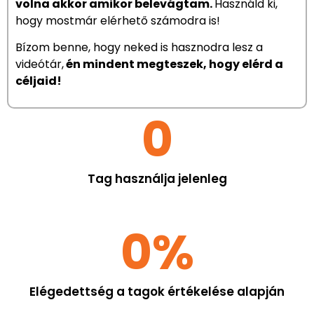
Egy teljes évbe telt elkészíteni azt a
videótárat, amire nekem is szükségem lett
volna akkor amikor belevágtam.
Használd ki,
hogy mostmár elérhető számodra is!
Bízom benne, hogy neked is hasznodra lesz a
videótár,
én mindent megteszek, hogy elérd a
céljaid!
0
Tag használja jelenleg
0
%