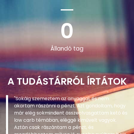
0
Állandó tag
A TUDÁSTÁRRÓL ÍRTÁTOK
"Sokáig szemeztem az anyaggal, és nem
akartam rászánni a pénzt. Azt gondoltam, hogy
már elég sokmindent összeolvasgattam ketó és
low carb témában, eléggé kiművelt vagyok.