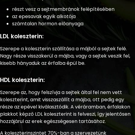
részt vesz a sejtmembránok felépítésében
az epesavak egyik alkotója
számtalan hormon előanyaga
LDL koleszterin:
Szerepe a koleszterin szállítása a májból a sejtek felé.
Nagy része visszakerül a májba, vagy a sejtek veszik fel,
kisebb hányaduk az érfalba épül be.
HDL koleszterin:
Szerepe az, hogy felszívja a sejtek által fel nem vett
koleszterint, amit visszaszállít a májba, ott pedig egy
része az epével kiválasztódik. A véráramban, érfalakon
plakkot képző LDL koleszterint is felveszi, így jelentősen
hozzájárul az erek egészségesen tartásához.
A koleszterinszintet 70%-ban a szervezetünk