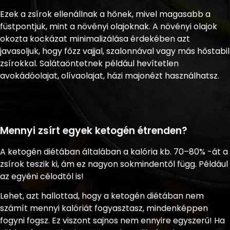
Ezek a zsírok ellenállnak a hőnek, mivel magasabb a
füstpontjuk, mint a növényi olajoknak. A növényi olajok
okozta kockázat minimalizálása érdekében azt
javasoljuk, hogy főzz vajjal, szalonnával vagy más hőstabil
zsírokkal. Salátaöntetnek például hevítetlen
avokádóolajat, olívaolajat, házi majonézt használhatsz.
Mennyi zsírt egyek ketogén étrenden?
A ketogén diétában általában a kalória kb. 70–80% -át a
zsírok teszik ki, ám ez nagyon sokmindentől függ. Például
az egyéni célodtól is!
Lehet, azt hallottad, hogy a ketogén diétában nem
számít mennyi kalóriát fogyasztasz, mindenképpen
fogyni fogsz. Ez viszont sajnos nem ennyire egyszerű! Ha