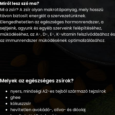
Miről lesz szó ma?
Mi a zsír? A zsír olyan makrotápanyag, mely hosszú
távon biztosít energiát a szervezetünknek.
Elengedhetetlen az egészséges hormonrendszer, a
sejtjeink, agyunk és egyéb szerveink felépítéséhez,
működéséhez, az A-, D-, E-, K-vitamin felszívódásához és
az immunrendszer működésének optimalizálásához.
Melyek az egészséges zsírok?
nyers, minőségi A2-es tejből származó tejzsírok
ghee
kókuszzsír
hevítetlen avokádó-, olíva- és dióolaj