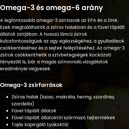
Omega-3 és omega-6 arány
A legfontosabb omega-3 zsírsavak az EPA és a DHA.
Ezek megtalálhatók a zsíros halakban és a fűvel táplált
állatok zsírjában. A hosszú láncú zsírok
kulcsfontosságúak az agy egészségéhez, a gyulladások
csökkentéséhez és a sejtek felépítéséhez. Az omega-3
zsírok csökkenthetik a szívbetegségek kockázati
tényezőit is, bár a magas színvonalú vizsgálatok
eredményei vegyesek.
Omega-3 zsírforrások
Zsíros halak (lazac, makréla, hering, szardínia,
szardella)
Fűvel táplált állatok
Fűvel táplált állatoktól származó tejtermékek
Tojás kapirgáló tyúkoktól