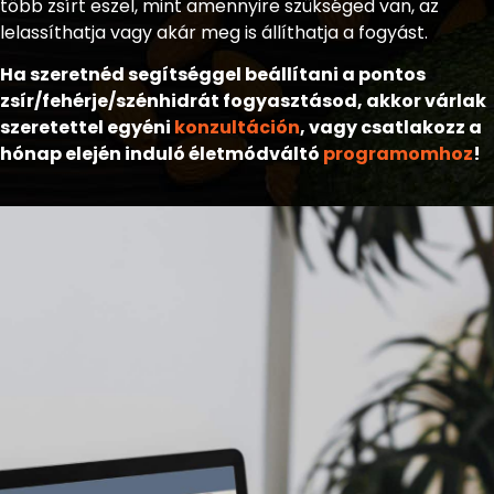
több zsírt eszel, mint amennyire szükséged van, az
lelassíthatja vagy akár meg is állíthatja a fogyást.
Ha szeretnéd segítséggel beállítani a pontos
zsír/fehérje/szénhidrát fogyasztásod, akkor várlak
szeretettel egyéni
konzultáción
, vagy csatlakozz a
hónap elején induló életmódváltó
programomhoz
!