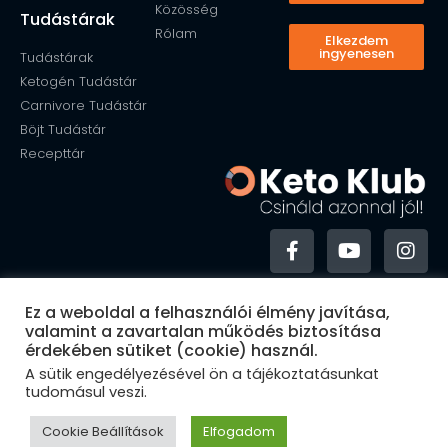
Közösség
Tudástárak
Rólam
Elkezdem
ingyenesen
Tudástárak
Ketogén Tudástár
Carnivore Tudástár
Böjt Tudástár
Recepttár
Általános szerződési feltételek
Ez a weboldal a felhasználói élmény javítása,
Adatvédelmi irányelvek
valamint a zavartalan működés biztosítása
Felelősségi nyilatkozat
érdekében sütiket (cookie) használ.
Szerzői jogi feltételek
A sütik engedélyezésével ön a tájékoztatásunkat
© KetoKlub
tudomásul veszi.
Cookie Beállítások
Elfogadom