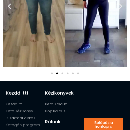
Kezdd itt!
Kézikönyvek
Kezdd itt!
Keto Kalauz
Keto kézikönyv
Böjt Kalauz
Szakmai cikkek
Rólunk
Belépés a
Ketogén program
honlapra