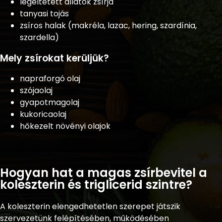
legeltetett állatok zsírja
tanyasi tojás
zsíros halak (makréla, lazac, hering, szardínia,
szardella)
Mely zsírokat kerüljük?
napraforgó olaj
szójaolaj
gyapotmagolaj
kukoricaolaj
hőkezelt növényi olajok
Hogyan hat a magas zsírbevitel a
koleszterin és triglicerid szintre?
A koleszterin elengedhetetlen szerepet játszik
szervezetünk felépítésében, működésében