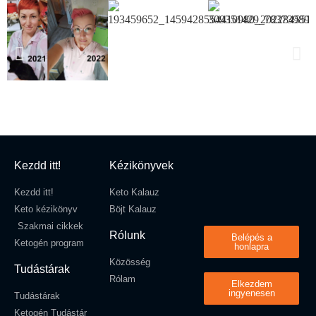
Kezdd itt!
Kézikönyvek
Kezdd itt!
Keto Kalauz
Keto kézikönyv
Böjt Kalauz
Szakmai cikkek
Rólunk
Belépés a
Ketogén program
honlapra
Közösség
Tudástárak
Rólam
Elkezdem
ingyenesen
Tudástárak
Ketogén Tudástár