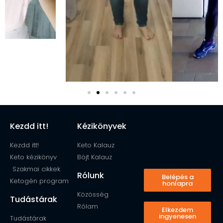
Kezdd itt!
Kézikönyvek
Kezdd itt!
Keto Kalauz
Keto kézikönyv
Böjt Kalauz
Szakmai cikkek
Rólunk
Belépés a
Ketogén program
honlapra
Közösség
Tudástárak
Rólam
Elkezdem
ingyenesen
Tudástárak