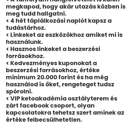
megkapod, hogy akár utazás közben is
meg tudd hallgatni.
< 4 hét táplálkozási naplót kapsz a
tudástárhoz.
< Linkeket az eszközökhoz amiket mi is
használunk.
< Hasznos linkeket a beszerzési
forrásokhoz.
< Kedvezményes kuponokat a
beszerzési forrásokhoz, értéke
minimum 20.000 forint és ha még
használod is őket, rengeteget tudsz
spórolni.
< VIP ketoakadémia osztályterem és
zárt facebook csoport, olyan
kapcsolatokra tehetsz szert aminek az
értéke felbecsülhetetlen.