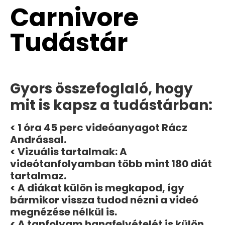
Carnivore
Tudástár
Gyors összefoglaló, hogy
mit is kapsz a tudástárban:
< 1 óra 45 perc videóanyagot Rácz
Andrással.
< Vizuális tartalmak: A
videótanfolyamban több mint 180 diát
tartalmaz.
< A diákat külön is megkapod, így
bármikor vissza tudod nézni a videó
megnézése nélkül is.
< A tanfolyam hangfelvételét is külön