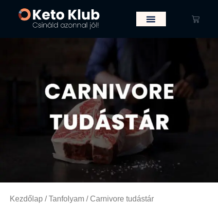
Kezdőlap
/
Tanfolyam
/ Carnivore tudástár