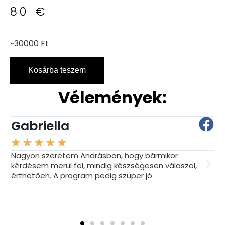
80
€
~30000 Ft
Kosárba teszem
Vélemények:
Gabriella
★
★
★
★
★
Nagyon szeretem Andrásban, hogy bármikor
R
kérdésem merül fel, mindig készségesen válaszol,
t
érthetően. A program pedig szuper jó.
s
h
b